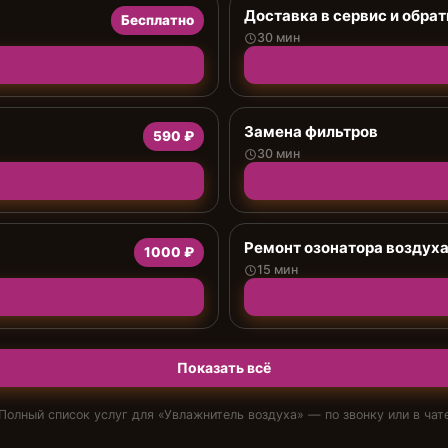
Доставка в сервис и обрат
Бесплатно
30 мин
Замена фильтров
590 ₽
30 мин
Ремонт озонатора воздух
1000 ₽
15 мин
Показать всё
Полный список услуг для «
Увлажнитель воздуха
» — по звонку или в чат