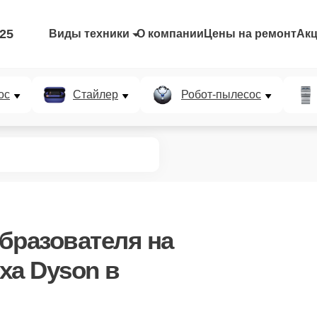
-25
Виды техники
О компании
Цены на ремонт
Ак
ос
Стайлер
Робот-пылесос
бразователя
на
ха Dyson в